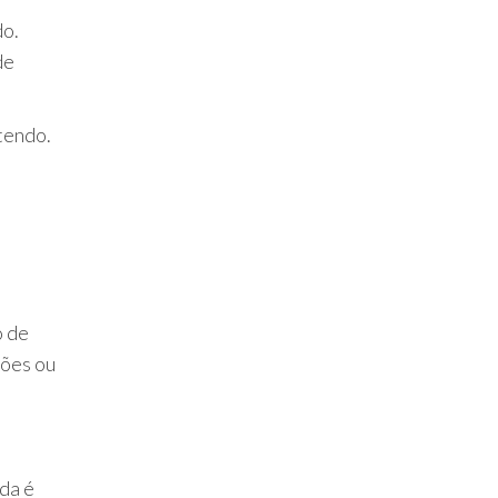
do.
de
ntendo.
o de
ções ou
da é