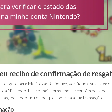
u recibo de confirmação de resga
e
resgate para Mario Kart 8 Deluxe, verifique a sua caixa d
m da Nintendo. Este e-mail normalmente contém detalhes
as, incluindo um recibo que confirma a sua transação.
rmação