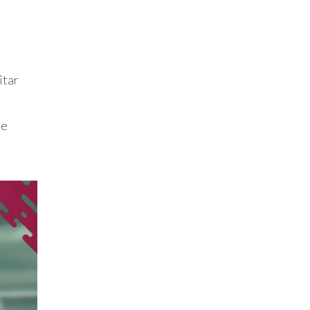
itar
ue