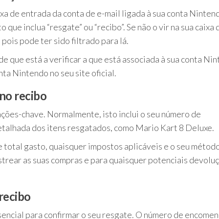
xa de entrada da conta de e-mail ligada à sua conta Ninten
que inclua “resgate” ou “recibo”. Se não o vir na sua caixa 
 pois pode ter sido filtrado para lá.
de que está a verificar a que está associada à sua conta Ni
nta Nintendo no seu site oficial.
no recibo
ações-chave. Normalmente, isto inclui o seu número de
etalhada dos itens resgatados, como Mario Kart 8 Deluxe.
 total gasto, quaisquer impostos aplicáveis e o seu métod
strear as suas compras e para quaisquer potenciais devolu
recibo
encial para confirmar o seu resgate. O número de encomen