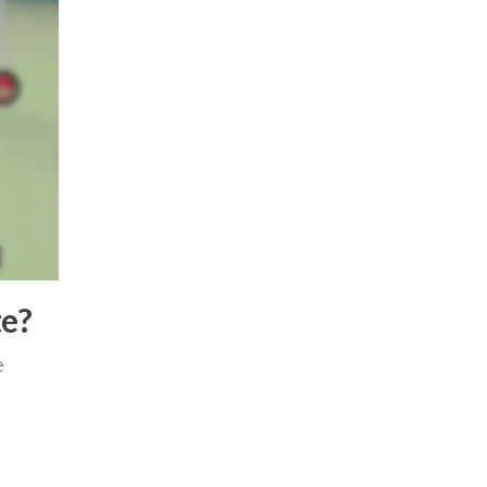
te?
e