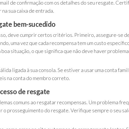
mail de confirmação com os detalhes do seu resgate. Certi
r na sua caixa de entrada.
sgate bem-sucedido
o, deve cumprir certos critérios. Primeiro, assegure-se d
endo, uma vez que cada recompensa tem um custo específic
m boa situação, o que significa que não deve haver problema
ida ligada à sua consola. Se estiver a usar uma conta famil
eis na conta do membro correto.
cesso de resgate
blemas comuns ao resgatar recompensas. Um problema fre
dir o prosseguimento do resgate. Verifique sempre o seu sa