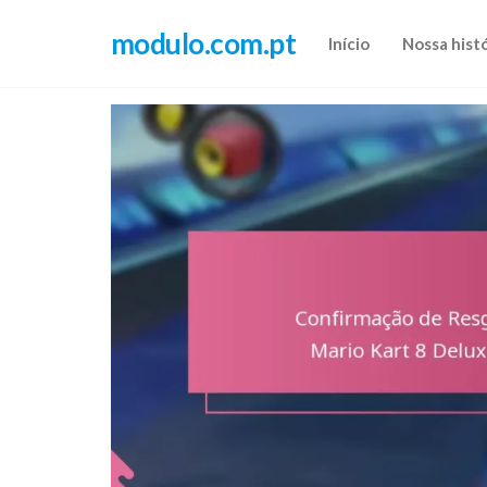
Skip
modulo.com.pt
to
Início
Nossa hist
the
content