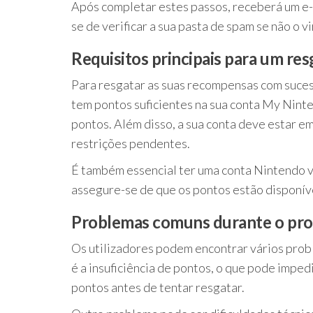
Após completar estes passos, receberá um e-
se de verificar a sua pasta de spam se não o vi
Requisitos principais para um re
Para resgatar as suas recompensas com sucess
tem pontos suficientes na sua conta My Nint
pontos. Além disso, a sua conta deve estar e
restrições pendentes.
É também essencial ter uma conta Nintendo vál
assegure-se de que os pontos estão disponív
Problemas comuns durante o pro
Os utilizadores podem encontrar vários pro
é a insuficiência de pontos, o que pode impe
pontos antes de tentar resgatar.