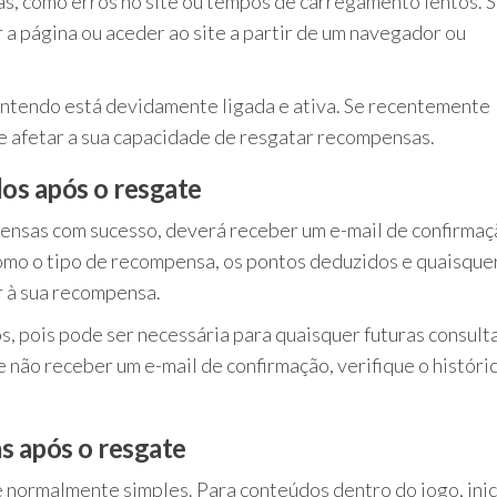
as, como erros no site ou tempos de carregamento lentos. 
 a página ou aceder ao site a partir de um navegador ou
Nintendo está devidamente ligada e ativa. Se recentemente
de afetar a sua capacidade de resgatar recompensas.
os após o resgate
ensas com sucesso, deverá receber um e-mail de confirmaç
como o tipo de recompensa, os pontos deduzidos e quaisque
r à sua recompensa.
s, pois pode ser necessária para quaisquer futuras consult
 não receber um e-mail de confirmação, verifique o históri
s após o resgate
 normalmente simples. Para conteúdos dentro do jogo, inic