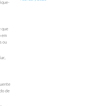
fique-
e que
o em
s ou
iar,
quente
ldo de