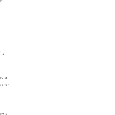
Se
ão
r
as ou
co de
ie o