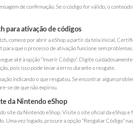
nsagem de confirmação. Se o código for válido, o conteúdo
h para ativação de códigos
h, comece por abrir a eShop a partir da tela inicial. Certif
et para que o processo de ativação funcione sem problemas
avegue até à opção “Inserir Código”. Digite cuidadosamente
ção, pois isso pode levar a erros durante o resgate.
mação indicando o que resgatou. Se encontrar algum proble
ure-se de que não expirou.
ite da Nintendo eShop
 site da Nintendo eShop. Visite o site oficial da eShop e 
ndo. Uma vez logado, procure a opção “Resgatar Código” na