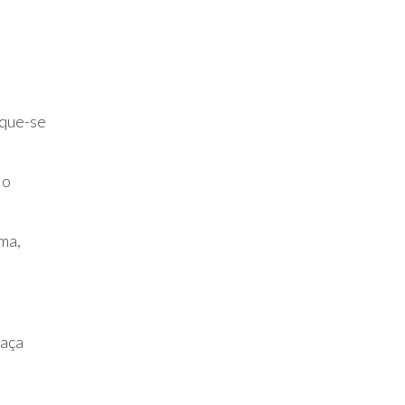
ique-se
.
 o
ma,
faça
s