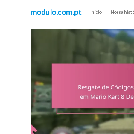
Skip
modulo.com.pt
to
Início
Nossa hist
the
content