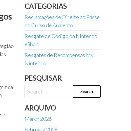
CATEGORIAS
igos
Reclamações de Direito ao Passe
do Curso de Aumento
Resgate de Código da Nintendo
m
eShop
 região
das
Resgates de Recompensas My
Nintendo
PESQUISAR
nifica
Search
a
for:
ARQUIVO
sso
March 2026
February 2026