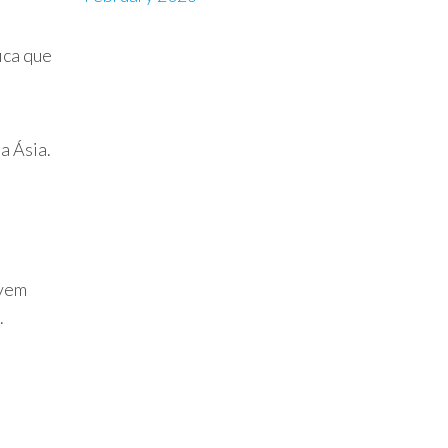
ica que
a Ásia.
evem
.