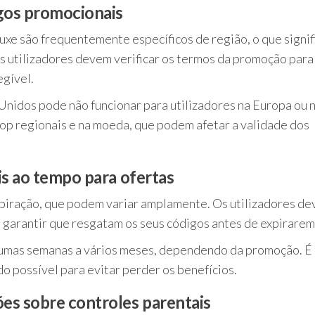
igos promocionais
xe são frequentemente específicos de região, o que signif
s utilizadores devem verificar os termos da promoção para
egível.
nidos pode não funcionar para utilizadores na Europa ou n
hop regionais e na moeda, que podem afetar a validade dos
eis ao tempo para ofertas
xpiração, que podem variar amplamente. Os utilizadores d
 garantir que resgatam os seus códigos antes de expirarem
umas semanas a vários meses, dependendo da promoção. É
o possível para evitar perder os benefícios.
ões sobre controles parentais