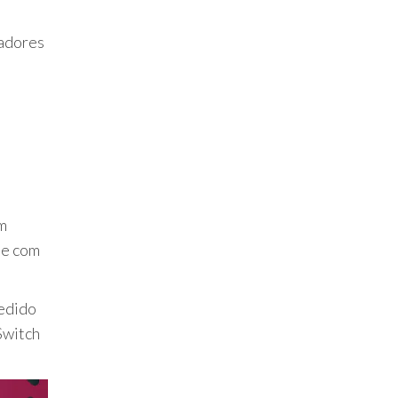
zadores
m
de com
cedido
Switch