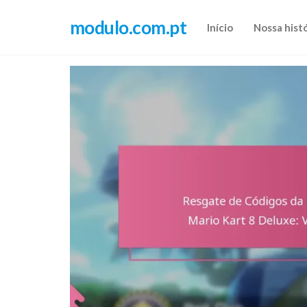
Skip
modulo.com.pt
to
Início
Nossa hist
the
content