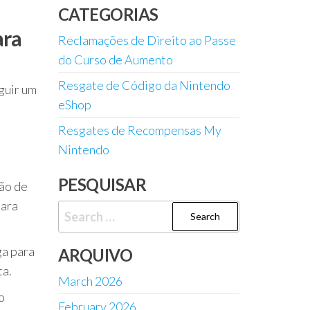
CATEGORIAS
ara
Reclamações de Direito ao Passe
do Curso de Aumento
Resgate de Código da Nintendo
eguir um
eShop
Resgates de Recompensas My
Nintendo
PESQUISAR
ão de
para
Search
for:
ga para
ARQUIVO
ta.
March 2026
o
February 2026