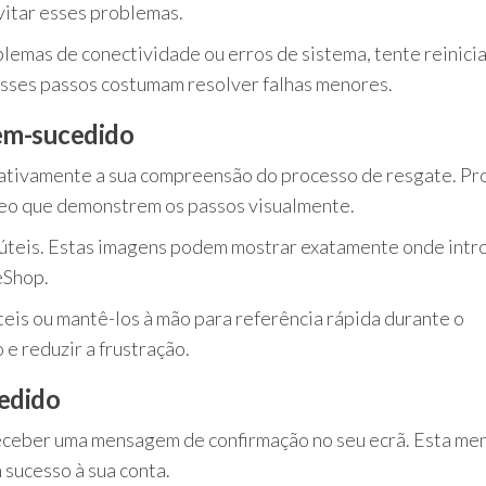
vitar esses problemas.
lemas de conectividade ou erros de sistema, tente reinicia
. Esses passos costumam resolver falhas menores.
bem-sucedido
icativamente a sua compreensão do processo de resgate. Pr
ídeo que demonstrem os passos visualmente.
úteis. Estas imagens podem mostrar exatamente onde intr
eShop.
teis ou mantê-los à mão para referência rápida durante o
e reduzir a frustração.
edido
receber uma mensagem de confirmação no seu ecrã. Esta m
 sucesso à sua conta.