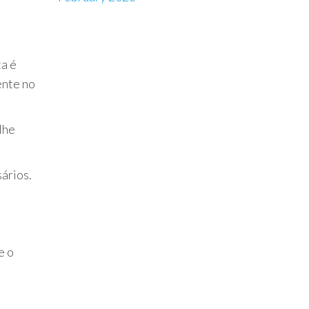
ta é
ente no
lhe
ários.
e o