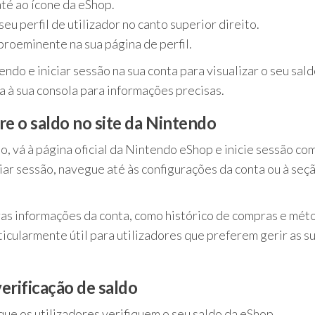
até ao ícone da eShop.
eu perfil de utilizador no canto superior direito.
proeminente na sua página de perfil.
ndo e iniciar sessão na sua conta para visualizar o seu sald
a à sua consola para informações precisas.
e o saldo no site da Nintendo
o, vá à página oficial da Nintendo eShop e inicie sessão co
iar sessão, navegue até às configurações da conta ou à seç
ras informações da conta, como histórico de compras e mét
cularmente útil para utilizadores que preferem gerir as s
erificação de saldo
ue os utilizadores verifiquem o seu saldo da eShop