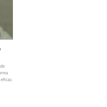
o
 de
forma
eficaz.