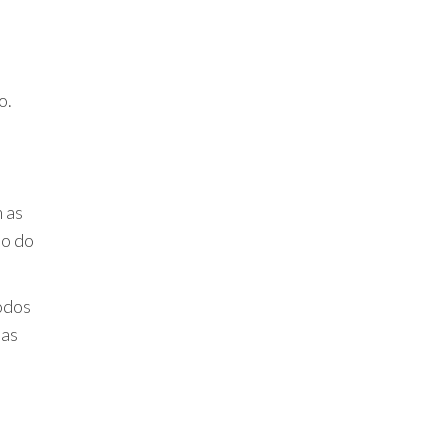
o.
m as
ão do
odos
uas