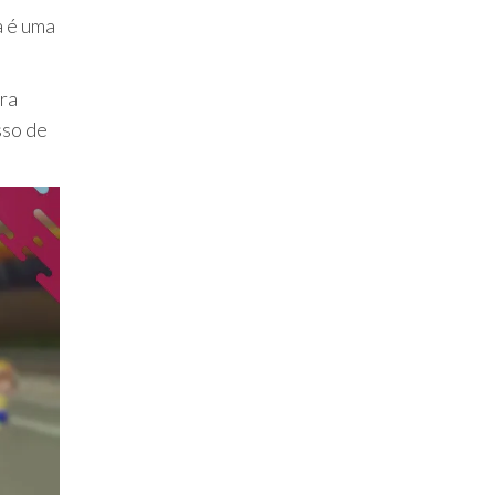
a é uma
ara
sso de